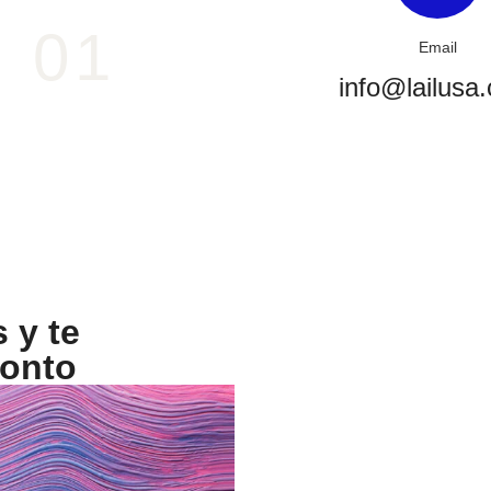
01
Email
info@lailusa
 y te
ronto